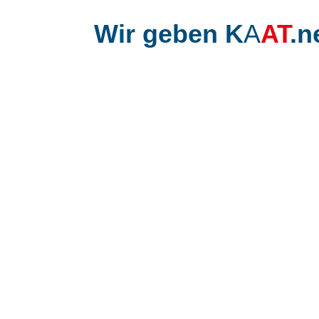
Wir geben K
A
AT
.n